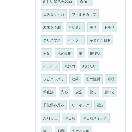
新しい景色を2022
森保一
コスタリカ戦
ワールドカップ
未来を予測
何が良い
幸せ
不幸せ
クリスマス
イベント
産まれた目的
使命
魂の目的
鬱
鬱症状
イライラ
無気力
死にたい
ラピスラズリ
効果
石の性質
呼吸
呼吸法
安心
安定
従う
感じる
千葉県市原市
サイキック
鑑定
お知らせ
やる気
やる気スイッチ
扱う
影響
人生の目的