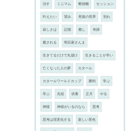
治す
ミニマム
断捨離
セッション
叶えたい
望み
死後の世界
別れ
寂しさは
記憶
癒し
奇跡
癒される
明石家さんま
生きてるだけで丸儲け
生きることが辛い
亡くなった人の夢
カタール
カタールワールドカップ
勝利
学ぶ
学ぶ
先祖
供養
正月
やる
神様
神様がいるのなら
思考
思考は現実化する
新しい景色