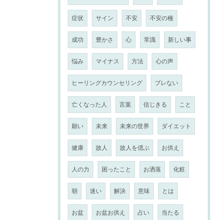
症状
サイン
不安
不安の種
成功
豊かさ
心
常識
新しい事
悩み
マイナス
方法
心の声
ヒーリングカウンセリング
ブレない
亡くなった人
言葉
信じきる
こと
願い
未来
未来の世界
ダイエット
健康
故人
故人を偲ぶ
お供え
人の力
困ったこと
お洒落
化粧
朝
迷い
解決
意味
とは
お盆
お盆お供え
占い
当たる