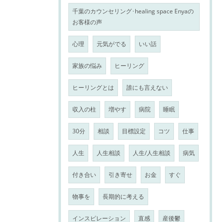
千葉のカウンセリング･healing space Enyaの
お客様の声
心理
元気がでる
いい話
家族の悩み
ヒーリング
ヒーリングとは
誰にも言えない
収入の柱
増やす
病院
睡眠
30分
相談
目標設定
コツ
仕事
人生
人生相談
人生/人生相談
病気
付き合い
引き寄せ
お金
すぐ
物事を
長期的に考える
インスピレーション
直感
産後鬱