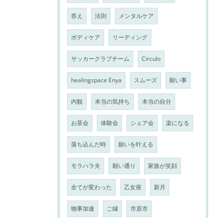
答え
法則
メンタルケア
ボディケア
リーディング
サッカークラブチーム
Circulo
healingspace Enya
スムーズ
願い事
内観
本当の気持ち
本当の自分
お茶会
体験会
シェア会
楽になる
落ち込んだ時
願いを叶える
モラハラ夫
願い通り
家族が笑顔
全てが変わった
乙女座
新月
物事加速
ご縁
市原市