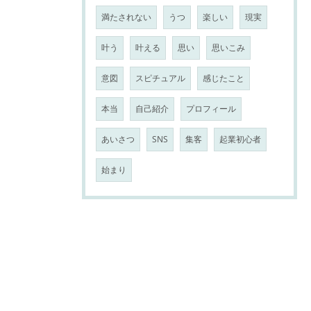
満たされない
うつ
楽しい
現実
叶う
叶える
思い
思いこみ
意図
スピチュアル
感じたこと
本当
自己紹介
プロフィール
あいさつ
SNS
集客
起業初心者
始まり