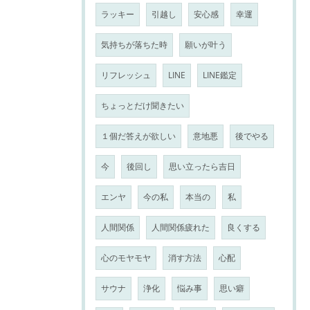
ラッキー
引越し
安心感
幸運
気持ちが落ちた時
願いが叶う
リフレッシュ
LINE
LINE鑑定
ちょっとだけ聞きたい
１個だ答えが欲しい
意地悪
後でやる
今
後回し
思い立ったら吉日
エンヤ
今の私
本当の
私
人間関係
人間関係疲れた
良くする
心のモヤモヤ
消す方法
心配
サウナ
浄化
悩み事
思い癖