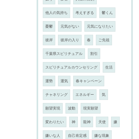
他人の気持ち
考えすぎる
鬱くん
憂鬱
元気がない
元気になりたい
彼岸
彼岸の入り
春
ご先祖
千葉県スピリチュアル
割引
スピリチュアルカウンセリング
生活
運勢
運気
春キャンペーン
チャネリング
エネルギー
気
願望実現
波動
現実願望
変わりたい
神
龍神
天使
嫌
嫌いな人
自己肯定感
嫌な現象