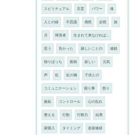
スピリチュアル
言霊
パワー
魂
人との縁
不思議
偶然
必然
旅
月
障害者
生まれて来なければ…
思う
良かった
嬉しいことの
連鎖
独りぼっち
孤独
寂しい
元気
声
虹
虹の橋
子供との
コミュニケーション
困り事
怒り
嫉妬
コントロール
心の乱れ
整える
行動
行動力
結果
家購入
タイミング
改築修繕